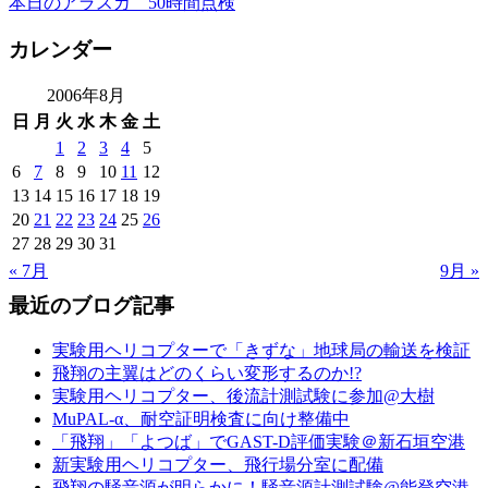
本日のアラスカ 50時間点検
カレンダー
2006年8月
日
月
火
水
木
金
土
1
2
3
4
5
6
7
8
9
10
11
12
13
14
15
16
17
18
19
20
21
22
23
24
25
26
27
28
29
30
31
« 7月
9月 »
最近のブログ記事
実験用ヘリコプターで「きずな」地球局の輸送を検証
飛翔の主翼はどのくらい変形するのか!?
実験用ヘリコプター、後流計測試験に参加@大樹
MuPAL-α、耐空証明検査に向け整備中
「飛翔」「よつば」でGAST-D評価実験＠新石垣空港
新実験用ヘリコプター、飛行場分室に配備
飛翔の騒音源が明らかに！騒音源計測試験@能登空港