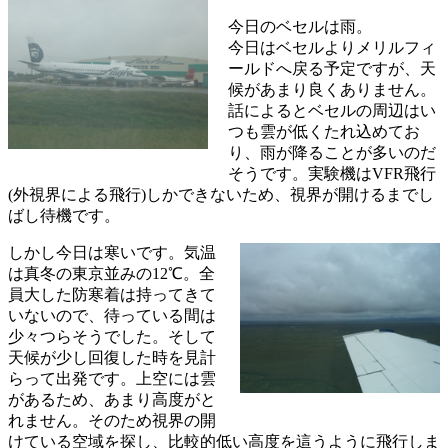
今日のベセルは雨。
今日はベセルよりメリルフィ
ールドへ戻る予定ですが、天
候があまり良くありません。
話によるとベセルの周辺はい
つも雲が低くたれ込めてお
り、雨が降ることが多いのだ
そうです。実験機はVFR飛行
(外視界による飛行)しかできないため、視界が開けるまでし
ばし待機です。
しかし今日は寒いです。気温
は真冬の東京並みの12℃。全
員大した防寒着は持ってきて
いないので、待っている間は
少々つらそうでした。そして
天候が少し回復した時を見計
らって出発です。上空には雲
があるため、あまり高度がと
れません。そのため視界の開
けている空域を探し、比較的低い高度を這うように飛行しま