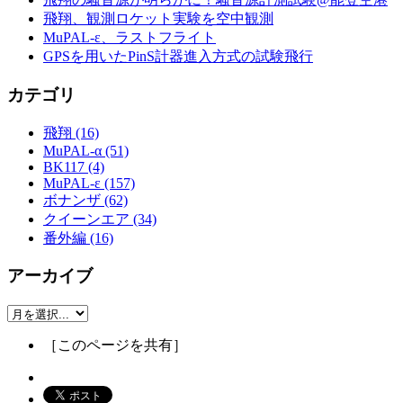
飛翔、観測ロケット実験を空中観測
MuPAL-ε、ラストフライト
GPSを用いたPinS計器進入方式の試験飛行
カテゴリ
飛翔 (16)
MuPAL-α (51)
BK117 (4)
MuPAL-ε (157)
ボナンザ (62)
クイーンエア (34)
番外編 (16)
アーカイブ
［このページを共有］