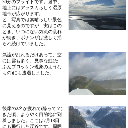
30分のフライトです。途中、
地上にはアラスカらしく湿原
地帯が広がります。
と、写真では素晴らしい景色
に見えるのですが、実はこの
とき、いつにない気流の乱れ
が続き、ボナンザは激しく揺
られ続けていました。
気流が乱れるだけあって、空
には雲も多く、見事な虹(た
ぶんブロッケン現象のような
もの)にも遭遇しました。
後席の2名が疲れて(酔って？)
きた頃、ようやく目的地に到
着しました。ここは7月18日
にも飛行した渓谷です。周囲