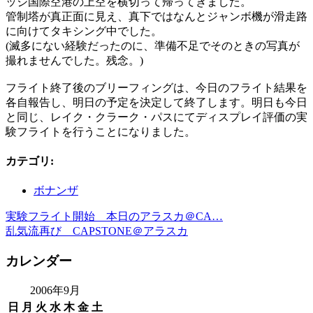
ッジ国際空港の上空を横切って帰ってきました。
管制塔が真正面に見え、真下ではなんとジャンボ機が滑走路
に向けてタキシング中でした。
(滅多にない経験だったのに、準備不足でそのときの写真が
撮れませんでした。残念。)
フライト終了後のブリーフィングは、今日のフライト結果を
各自報告し、明日の予定を決定して終了します。明日も今日
と同じ、レイク・クラーク・パスにてディスプレイ評価の実
験フライトを行うことになりました。
カテゴリ
:
ボナンザ
実験フライト開始 本日のアラスカ＠CA…
乱気流再び CAPSTONE＠アラスカ
カレンダー
2006年9月
日
月
火
水
木
金
土