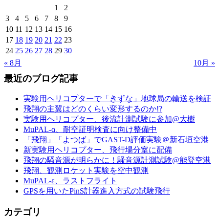
1
2
3
4
5
6
7
8
9
10
11
12
13
14
15
16
17
18
19
20
21
22
23
24
25
26
27
28
29
30
« 8月
10月 »
最近のブログ記事
実験用ヘリコプターで「きずな」地球局の輸送を検証
飛翔の主翼はどのくらい変形するのか!?
実験用ヘリコプター、後流計測試験に参加@大樹
MuPAL-α、耐空証明検査に向け整備中
「飛翔」「よつば」でGAST-D評価実験＠新石垣空港
新実験用ヘリコプター、飛行場分室に配備
飛翔の騒音源が明らかに！騒音源計測試験@能登空港
飛翔、観測ロケット実験を空中観測
MuPAL-ε、ラストフライト
GPSを用いたPinS計器進入方式の試験飛行
カテゴリ