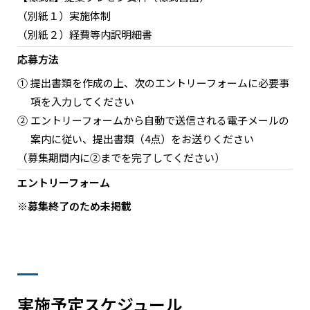
超効率主翼デバイスの研究
（別紙１）実施体制
（別紙２）経費等内訳明細書
応募方法
①
提出書類を作成の上、次のエントリーフォームに必要事
項を入力してください
秋田大学
②
エントリーフォームから自動で送信される電子メールの
秋永剛
案内に従い、提出書類（4点）をお送りください
（募集期間内に②までを完了してください）
エントリーフォーム
※募集終了のため未掲載
実施予定スケジュール