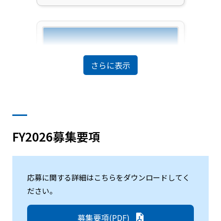
さらに表示
FY2026募集要項
応募に関する詳細はこちらをダウンロードしてく
次世代航空エンジン用複合材ブリスクの
ださい。
振動局在化予測と幾何学的非線形制振技
術の構築
募集要項(PDF)