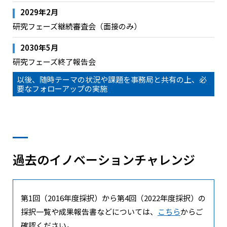
2029年2月
研究フェーズ継続審査会（面接のみ）
2030年5月
研究フェーズ終了報告会
以後、随時テーマの状況や課題を事務局と共有の上、必
要なフォローアップの実施
過去のイノベーションチャレンジ
航空機CFRP構造体への印刷ヒーター一体
化に向けたプリンテッド・エレクトロニ
クス技術の開発
第1回（2016年度採択）から第4回（2022年度採択）の
採択一覧や成果報告書などについては、
こちら
からご
確認ください。