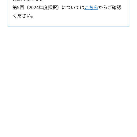
第5回（2024年度採択）については
こちら
からご確認
群馬大学
ください。
井上 雅博
次世代航空機デジタルツインを実現する