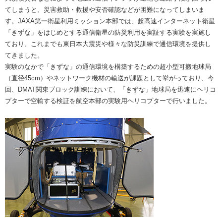
てしまうと、災害救助・救援や安否確認などが困難になってしまいま
す。JAXA第一衛星利用ミッション本部では、超高速インターネット衛星
「きずな」をはじめとする通信衛星の防災利用を実証する実験を実施し
ており、これまでも東日本大震災や様々な防災訓練で通信環境を提供し
てきました。
実験のなかで「きずな」の通信環境を構築するための超小型可搬地球局
（直径45cm）やネットワーク機材の輸送が課題として挙がっており、今
回、DMAT関東ブロック訓練において、「きずな」地球局を迅速にヘリコ
プターで空輸する検証を航空本部の実験用ヘリコプターで行いました。