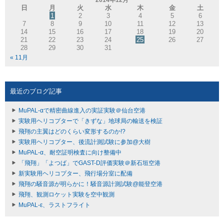
日
月
火
水
木
金
土
1
2
3
4
5
6
7
8
9
10
11
12
13
14
15
16
17
18
19
20
21
22
23
24
25
26
27
28
29
30
31
« 11月
最近のブログ記事
MuPAL-αで精密曲線進入の実証実験＠仙台空港
実験用ヘリコプターで「きずな」地球局の輸送を検証
飛翔の主翼はどのくらい変形するのか!?
実験用ヘリコプター、後流計測試験に参加@大樹
MuPAL-α、耐空証明検査に向け整備中
「飛翔」「よつば」でGAST-D評価実験＠新石垣空港
新実験用ヘリコプター、飛行場分室に配備
飛翔の騒音源が明らかに！騒音源計測試験@能登空港
飛翔、観測ロケット実験を空中観測
MuPAL-ε、ラストフライト