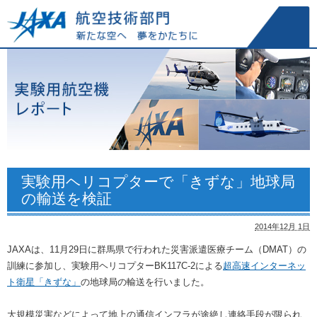
実験用ヘリコプターで「きずな」地球局
の輸送を検証
2014年12月 1日
JAXAは、11月29日に群馬県で行われた災害派遣医療チーム（DMAT）の
訓練に参加し、実験用ヘリコプターBK117C-2による
超高速インターネッ
ト衛星「きずな」
の地球局の輸送を行いました。
大規模災害などによって地上の通信インフラが途絶し連絡手段が限られ