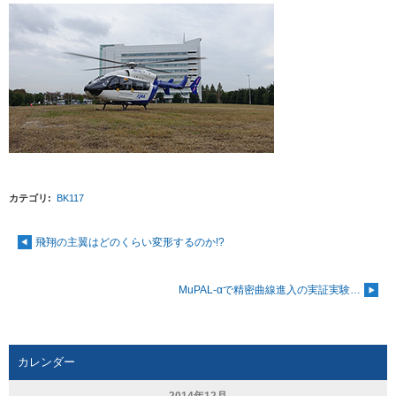
カテゴリ
:
BK117
飛翔の主翼はどのくらい変形するのか!?
MuPAL-αで精密曲線進入の実証実験…
カレンダー
2014年12月