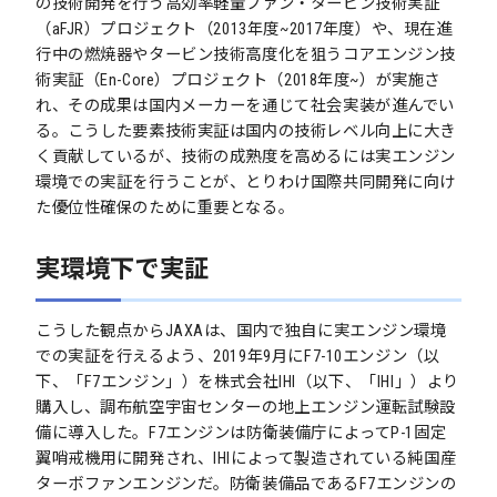
の技術開発を行う高効率軽量ファン・タービン技術実証
（aFJR）プロジェクト（2013年度~2017年度）や、現在進
行中の燃焼器やタービン技術高度化を狙うコアエンジン技
術実証（En-Core）プロジェクト（2018年度~）が実施さ
れ、その成果は国内メーカーを通じて社会実装が進んでい
る。こうした要素技術実証は国内の技術レベル向上に大き
く貢献しているが、技術の成熟度を高めるには実エンジン
環境での実証を行うことが、とりわけ国際共同開発に向け
た優位性確保のために重要となる。
実環境下で実証
こうした観点からJAXAは、国内で独自に実エンジン環境
での実証を行えるよう、2019年9月にF7-10エンジン（以
下、「F7エンジン」）を株式会社IHI（以下、「IHI」）より
購入し、調布航空宇宙センターの地上エンジン運転試験設
備に導入した。F7エンジンは防衛装備庁によってP-1固定
翼哨戒機用に開発され、IHIによって製造されている純国産
ターボファンエンジンだ。防衛装備品であるF7エンジンの