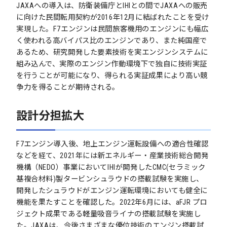
JAXAへの導入は、防衛装備庁とIHIとの間でJAXAへの販売
に向けた民間転用契約が2016年12月に結ばれたことを受け
実現した。F7エンジンは民間旅客機用のエンジンにも幅広
く使われる高バイパス比のエンジンであり、また純国産で
あるため、研究開発した要素技術を実エンジンシステムに
組み込んで、実際のエンジン作動環境下で独自に技術実証
を行うことが可能になり、得られる実証成果により高い競
争力を得ることが期待される。
設計分担拡大
F7エンジン導入後、地上エンジン運転設備への適合性確認
などを経て、2021年には新エネルギー・産業技術総合開発
機構（NEDO）事業においてIHIが開発したCMC(セラミック
基複合材料)製タービンシュラウドの搭載試験を実施し、
開発したシュラウドがエンジン運転環境においても健全に
機能を果たすことを確認した。2022年6月には、aFJR プロ
ジェクト成果である軽量吸音ライナの搭載試験を実施し
た。JAXAは、今後さまざまな優位技術のエンジン搭載試