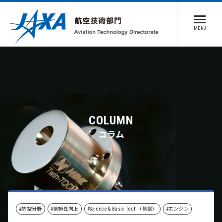
MENU
COLUMN
コラム
#航空分野
#信頼性向上
#Science & Basic Tech（基盤）
#エンジン