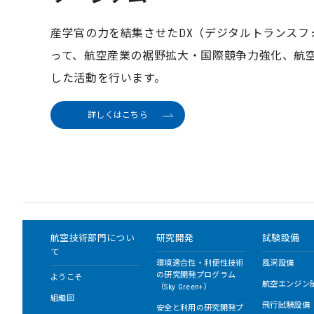
産学官の力を結集させたDX（デジタルトランスフ
って、航空産業の裾野拡大・国際競争力強化、航空
した活動を行います。
詳しくはこちら
航空技術部門につい
研究開発
試験設備
て
環境適合性・利便性技術
風洞設備
の研究開発プログラム
ようこそ
航空エンジン
（Sky Green+）
組織図
飛行試験設備
安全と利用の研究開発プ