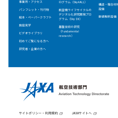
事業所・アクセス
ログラム（Sky4ALL）
構造・複合材
設備
パンフレット・刊行物
航空機ライフサイクルの
デジタル化研究開発プロ
数値解析設備
絵本・ペーパークラフト
グラム（Sky DX）
施設見学
基盤技術の研究
（Fundamental
ビデオライブラリ
research）
初めてご覧になる方へ
研究者・企業の方へ
サイトポリシー・利用規約
JAXAサイトへ