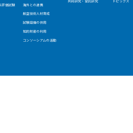
共同研究・受託研究
トピックス
料評価試験
海外との連携
航空技術人材育成
試験設備の供用
知的財産の利用
コンソーシアムの活動