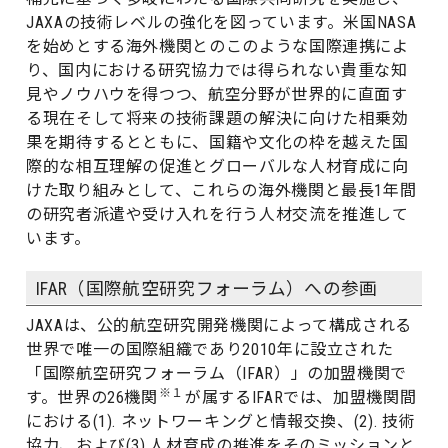
JAXAの技術レベルの強化を図っています。米国NASA
を始めとする海外機関とのこのような国際連携によ
り、国内における研究協力では得られない貴重な知
見やノウハウを得つつ、航空分野が世界的に直面す
る現在そして将来の技術課題の解決に向けた相乗効
果を期待するとともに、国籍や文化の枠を越えた国
際的な相互理解の促進とグローバルな人材育成に向
けた取り組みとして、これらの海外機関と最長1年間
の研究者派遣や受け入れを行う人材交流を推進して
います。
IFAR（国際航空研究フォーラム）への参画
JAXAは、公的航空研究開発機関によって構成される
世界で唯一の国際組織であり2010年に設立された
「国際航空研究フォーラム（IFAR）」の加盟機関で
※１
す。世界の26機関
が属するIFARでは、加盟機関間
における(1). ネットワーキングと情報交換、(2). 技術
協力、および(3).人材育成の推進をそのミッションと