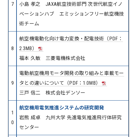
7
小島 孝之 JAXA航空技術部門 次世代航空イノ
ベーションハブ エミッションフリー航空機技
術チーム
航空機電動化向け電力変換・配電技術（PDF：
8
2.3MB）
福本 久敏 三菱電機株式会社
電動航空機用モータ開発の取り組みと車載モー
9
タとの違いについて（PDF：1.0MB）
三戸 信二 株式会社デンソー
航空機用電気推進システムの研究開発
1
岩熊 成卓 九州大学 先進電気推進飛行体研究
0
センター