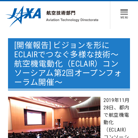
MENU
[開催報告] ビジョンを形に
ECLAIRでつなぐ多様な技術〜
航空機電動化（ECLAIR）コン
ソーシアム第2回オープンフォ
ーラム開催〜
2019年11月
28日、都内
で航空機電
動化
（ECLAIR）
コンソーシ