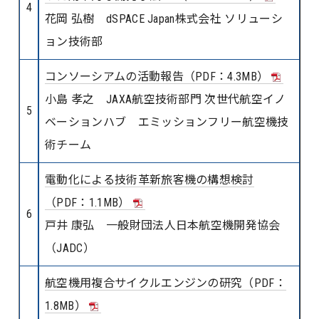
4
花岡 弘樹 dSPACE Japan株式会社 ソリューシ
ョン技術部
コンソーシアムの活動報告（PDF：4.3MB）
小島 孝之 JAXA航空技術部門 次世代航空イノ
5
ベーションハブ エミッションフリー航空機技
術チーム
電動化による技術革新旅客機の構想検討
（PDF：1.1MB）
6
戸井 康弘 一般財団法人日本航空機開発協会
（JADC）
航空機用複合サイクルエンジンの研究（PDF：
1.8MB）