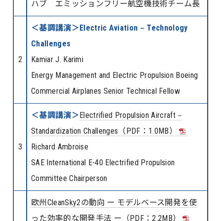
ハブ エミッションフリー航空機技術チーム長
＜基調講演＞Electric Aviation ‒ Technology
Challenges
2
Kamiar J. Karimi
Energy Management and Electric Propulsion Boeing
Commercial Airplanes Senior Technical Fellow
＜基調講演＞
Electrified Propulsion Aircraft ‒
Standardization Challenges（PDF：1.0MB）
3
Richard Ambroise
SAE International E-40 Electrified Propulsion
Committee Chairperson
欧州CleanSky2の動向 ー モデルベース開発を使
った効率的な開発手法 ー（PDF：2.2MB）