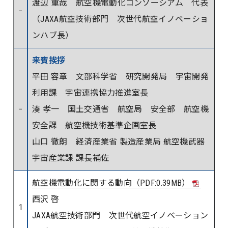
渡辺 重哉 航空機電動化コンソーシアム 代表
−
（JAXA航空技術部門 次世代航空イノベーショ
ンハブ長）
来賓挨拶
平田 容章 文部科学省 研究開発局 宇宙開発
利用課 宇宙連携協力推進室長
−
湊 孝一 国土交通省 航空局 安全部 航空機
安全課 航空機技術基準企画室長
山口 徹朗 経済産業省 製造産業局 航空機武器
宇宙産業課 課長補佐
航空機電動化に関する動向（PDF:0.39MB）
西沢 啓
1
JAXA航空技術部門 次世代航空イノベーション