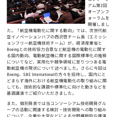
アム第2回
オープンフ
ォーラムを
開催しまし
た。「航空機電動化に関する動向」では、次世代航
空イノベーションハブの西沢啓チーム長（エミッシ
ョンフリー航空機技術チーム）が、経済産業省と
Boeingとの技術協力合意など航空機の電動化に関す
る国内動向、電動航空機に関する国際標準化の推移
についてなど、実用化や競争領域に至りつつある電
動航空機の現状について述べました。さらに今回は
Boeing、SAE Internationalの方々を招待し、国内にと
どまらず海外における航空機電動化の取り組みに関
しても、技術的な課題や標準化に向けた動きなどを
基調講演でご紹介いただきました。
また、個別発表では当コンソーシアム技術開発グル
ープの活動に関連する検討・技術開発への取り組み
について、企業や大学などによる分野横断的な講演