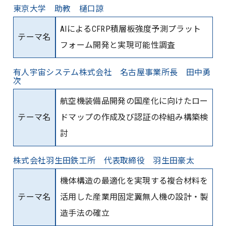
東京大学 助教 樋口諒
AIによるCFRP積層板強度予測プラット
テーマ名
フォーム開発と実現可能性調査
有人宇宙システム株式会社 名古屋事業所長 田中勇
次
航空機装備品開発の国産化に向けたロー
テーマ名
ドマップの作成及び認証の枠組み構築検
討
株式会社羽生田鉄工所 代表取締役 羽生田豪太
機体構造の最適化を実現する複合材料を
テーマ名
活用した産業用固定翼無人機の設計・製
造手法の確立