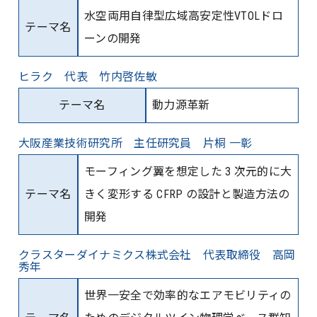
水空両用自律型広域高安定性VTOLドロ
テーマ名
ーンの開発
ヒラク 代表 竹内啓佐敏
テーマ名
動力源革新
大阪産業技術研究所 主任研究員 片桐 一彰
モーフィング翼を想定した 3 次元的に大
テーマ名
きく変形する CFRP の設計と製造方法の
開発
クラスターダイナミクス株式会社 代表取締役 高岡
秀年
世界一安全で効率的なエアモビリティの