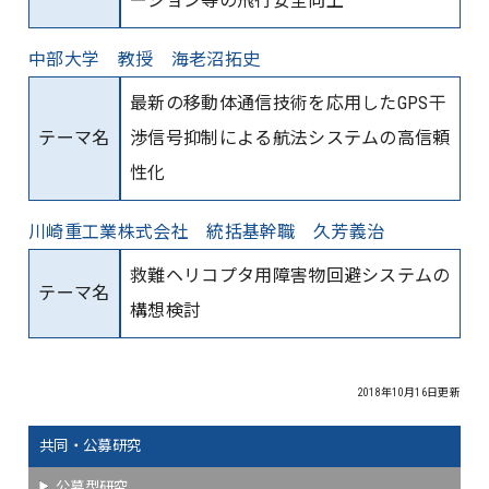
ーション等の飛行安全向上
中部大学 教授 海老沼拓史
最新の移動体通信技術を応用したGPS干
テーマ名
渉信号抑制による航法システムの高信頼
性化
川崎重工業株式会社 統括基幹職 久芳義治
救難ヘリコプタ用障害物回避システムの
テーマ名
構想検討
2018年10月16日更新
共同・公募研究
公募型研究