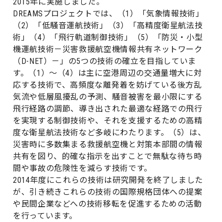
2015年に実施しました。
DREAMSプロジェクトでは、（1）「気象情報技術」
（2）「低騒音運航技術」（3）「高精度衛星航法技
術」（4）「飛行軌道制御技術」（5）「防災・小型
機運航技術－災害救援航空機情報共有ネットワーク
（D-NET）－」の5つの技術の確立を目指していま
す。（1）～（4）は主に空港周辺の交通量増大に対
応する技術で、高頻度な離発着を妨げている後方乱
気流や低層風擾乱の予測、騒音被害を最小限にする
飛行経路の調節、導き出された最適な経路での飛行
を実現する制御技術や、それを支援するための高精
度な衛星航法技術など多岐にわたります。（5）は、
災害時に多数集まる救援航空機と対策本部間の情報
共有を図り、的確な指示を出すことで無駄な待ち時
間や事故の危険性を減らす技術です。
2014年度にこれらの技術は研究開発を終了しました
が、引き続きこれらの技術の国際規格団体への提案
や民間企業などへの技術移転を促進するための活動
を行っています。