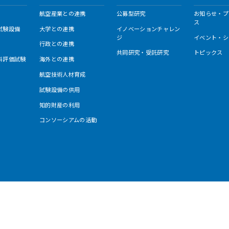
航空産業との連携
公募型研究
お知らせ・プ
ス
試験設備
大学との連携
イノベーションチャレン
ジ
イベント・シ
行政との連携
共同研究・受託研究
トピックス
料評価試験
海外との連携
航空技術人材育成
試験設備の供用
知的財産の利用
コンソーシアムの活動