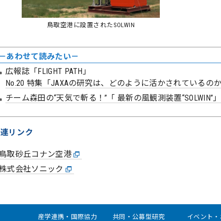
鳥取空港に設置されたSOLWIN
－あわせて読みたい－
広報誌「FLIGHT PATH」
No.20 特集「JAXAの研究は、どのように活かされているの
チーム森田の“天気で斬る！”「 最新の風観測装置“SOLWIN”
関連リンク
鳥取砂丘コナン空港
株式会社ソニック
産学連携・国際協力
共同・公募型研究
イベント・