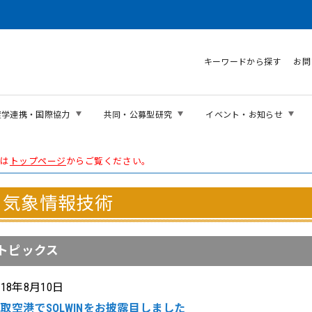
キーワードから探す
お問
産学連携・国際協力
共同・公募型研究
イベント・お知らせ
報は
トップページ
からご覧ください。
気象情報技術
トピックス
018年8月10日
取空港でSOLWINをお披露目しました