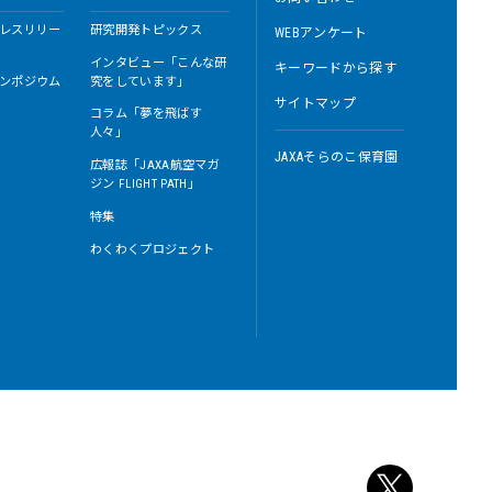
レスリリー
研究開発トピックス
WEBアンケート
インタビュー「こんな研
キーワードから探す
ンポジウム
究をしています」
サイトマップ
コラム「夢を飛ばす
人々」
JAXAそらのこ保育園
広報誌「JAXA航空マガ
ジン FLIGHT PATH」
特集
わくわくプロジェクト