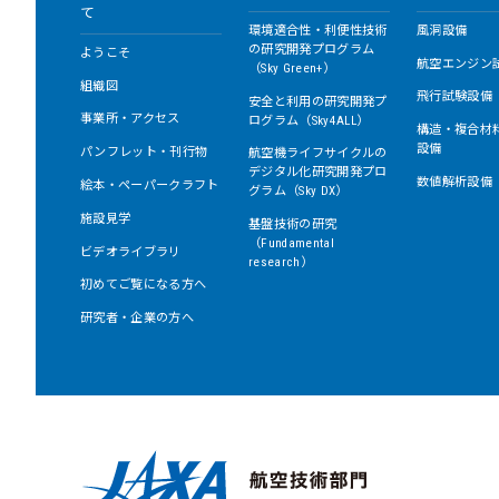
て
環境適合性・利便性技術
風洞設備
の研究開発プログラム
ようこそ
航空エンジン
（Sky Green+）
組織図
飛行試験設備
安全と利用の研究開発プ
事業所・アクセス
ログラム（Sky4ALL）
構造・複合材
設備
パンフレット・刊行物
航空機ライフサイクルの
デジタル化研究開発プロ
数値解析設備
絵本・ペーパークラフト
グラム（Sky DX）
施設見学
基盤技術の研究
（Fundamental
ビデオライブラリ
research）
初めてご覧になる方へ
研究者・企業の方へ