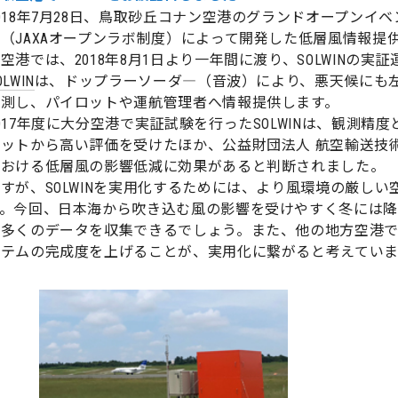
018年7月28日、鳥取砂丘コナン空港のグランドオープンイ
（JAXAオープンラボ制度）によって開発した低層風情報提供
空港では、2018年8月1日より一年間に渡り、SOLWINの実
OLWIN
は、ドップラーソーダ―（音波）により、悪天候にも左
観測し、パイロットや運航管理者へ情報提供します。
017年度に大分空港で実証試験を行ったSOLWINは、観測
ロットから高い評価を受けたほか、公益財団法人 航空輸送技
における低層風の影響低減に効果があると判断されました。
すが、SOLWINを実用化するためには、より風環境の厳し
。今回、日本海から吹き込む風の影響を受けやすく冬には降雪
り多くのデータを収集できるでしょう。また、他の地方空港で
ステムの完成度を上げることが、実用化に繋がると考えていま