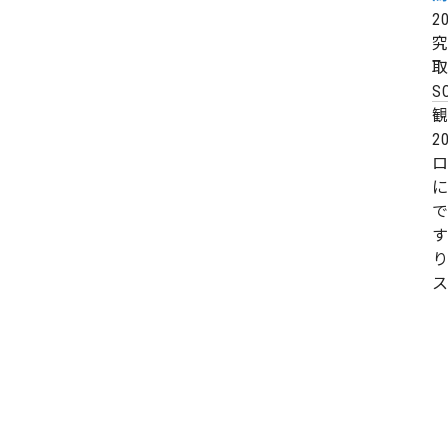
2
究
取
S
2
で
す