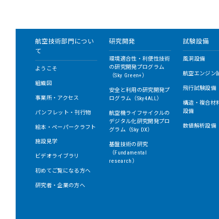
航空技術部門につい
研究開発
試験設備
て
環境適合性・利便性技術
風洞設備
の研究開発プログラム
ようこそ
航空エンジン
（Sky Green+）
組織図
飛行試験設備
安全と利用の研究開発プ
事業所・アクセス
ログラム（Sky4ALL）
構造・複合材
設備
パンフレット・刊行物
航空機ライフサイクルの
デジタル化研究開発プロ
数値解析設備
絵本・ペーパークラフト
グラム（Sky DX）
施設見学
基盤技術の研究
（Fundamental
ビデオライブラリ
research）
初めてご覧になる方へ
研究者・企業の方へ