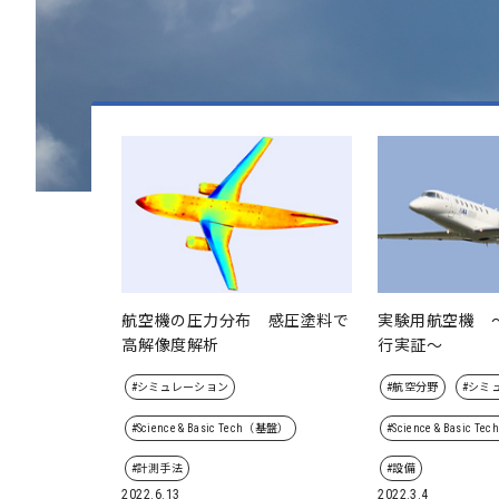
航空機の圧力分布 感圧塗料で
実験用航空機 
高解像度解析
行実証～
#シミュレーション
#航空分野
#シミ
#Science & Basic Tech（基盤）
#Science & Basic 
#計測手法
#設備
2022.6.13
2022.3.4