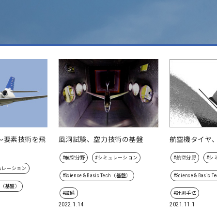
～要素技術を飛
風洞試験、空力技術の基盤
航空機タイヤ
#航空分野
#シミュレーション
#航空分野
#シ
ュレーション
#Science & Basic Tech（基盤）
#Science & Basi
Tech（基盤）
#設備
#計測手法
2022.1.14
2021.11.1