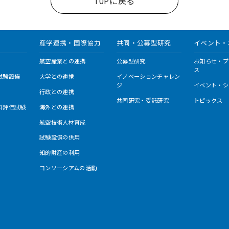
TOPに戻る
産学連携・国際協力
共同・公募型研究
イベント・
航空産業との連携
公募型研究
お知らせ・プ
ス
試験設備
大学との連携
イノベーションチャレン
ジ
イベント・シ
行政との連携
共同研究・受託研究
トピックス
料評価試験
海外との連携
航空技術人材育成
試験設備の供用
知的財産の利用
コンソーシアムの活動