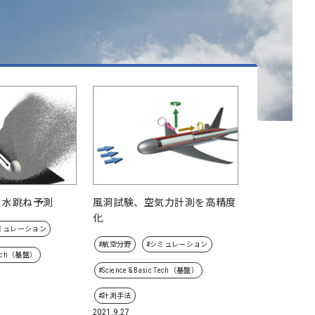
、水跳ね予測
風洞試験、空気力計測を高精度
化
ミュレーション
#航空分野
#シミュレーション
c Tech（基盤）
#Science & Basic Tech（基盤）
#計測手法
2021.9.27