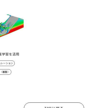
械学習を活⽤
ュレーション
Tech（基盤）