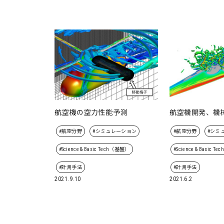
航空機の空力性能予測
航空機開発、機
#航空分野
#シミュレーション
#航空分野
#シミ
#Science & Basic Tech（基盤）
#Science & Basic 
#計測手法
#計測手法
2021.9.10
2021.6.2