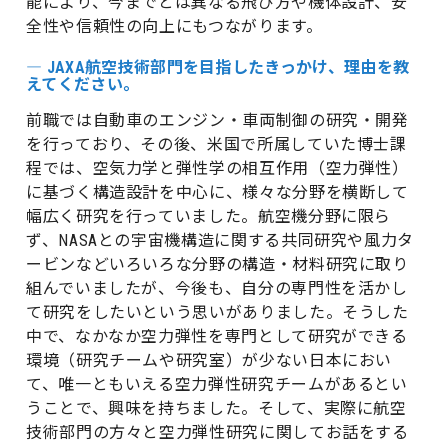
能により、今までとは異なる飛び方や機体設計、安
全性や信頼性の向上にもつながります。
― JAXA航空技術部門を目指したきっかけ、理由を教
えてください。
前職では自動車のエンジン・車両制御の研究・開発
を行っており、その後、米国で所属していた博士課
程では、空気力学と弾性学の相互作用（空力弾性）
に基づく構造設計を中心に、様々な分野を横断して
幅広く研究を行っていました。航空機分野に限ら
ず、NASAとの宇宙機構造に関する共同研究や風力タ
ービンなどいろいろな分野の構造・材料研究に取り
組んでいましたが、今後も、自分の専門性を活かし
て研究をしたいという思いがありました。そうした
中で、なかなか空力弾性を専門として研究ができる
環境（研究チームや研究室）が少ない日本におい
て、唯一ともいえる空力弾性研究チームがあるとい
うことで、興味を持ちました。そして、実際に航空
技術部門の方々と空力弾性研究に関してお話をする