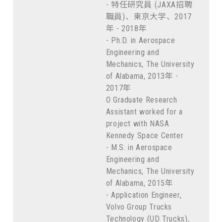
- 特任研究員 (JAXA招聘
職員)、東京大学、2017
年 - 2018年
- Ph.D. in Aerospace
Engineering and
Mechanics, The University
of Alabama, 2013年 -
2017年
O Graduate Research
Assistant worked for a
project with NASA
Kennedy Space Center
- M.S. in Aerospace
Engineering and
Mechanics, The University
of Alabama, 2015年
- Application Engineer,
Volvo Group Trucks
Technology (UD Trucks),