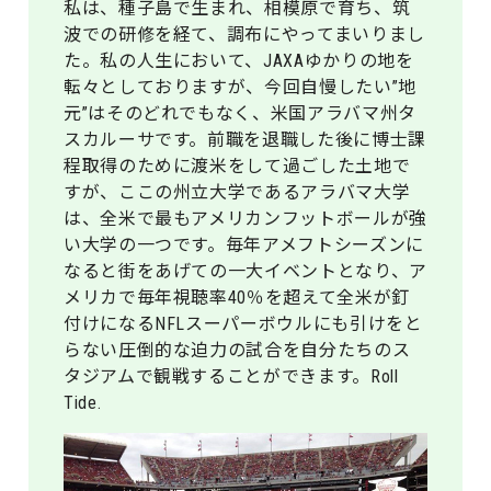
私は、種子島で生まれ、相模原で育ち、筑
波での研修を経て、調布にやってまいりまし
た。私の人生において、JAXAゆかりの地を
転々としておりますが、今回自慢したい”地
元”はそのどれでもなく、米国アラバマ州タ
スカルーサです。前職を退職した後に博士課
程取得のために渡米をして過ごした土地で
すが、ここの州立大学であるアラバマ大学
は、全米で最もアメリカンフットボールが強
い大学の一つです。毎年アメフトシーズンに
なると街をあげての一大イベントとなり、ア
メリカで毎年視聴率40％を超えて全米が釘
付けになるNFLスーパーボウルにも引けをと
らない圧倒的な迫力の試合を自分たちのス
タジアムで観戦することができます。Roll
Tide.