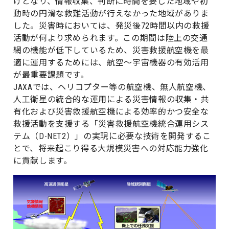
げとなり、情報収集、判断に時間を要した地域や初
動時の円滑な救難活動が行えなかった地域がありま
した。災害時においては、発災後72時間以内の救援
活動が何より求められます。この期間は陸上の交通
網の機能が低下しているため、災害救援航空機を最
適に運用するためには、航空～宇宙機器の有効活用
が最重要課題です。
JAXAでは、ヘリコプター等の航空機、無人航空機、
人工衛星の統合的な運用による災害情報の収集・共
有化および災害救援航空機による効率的かつ安全な
救援活動を支援する「災害救援航空機統合運用シス
テム（D-NET2）」の実現に必要な技術を開発するこ
とで、将来起こり得る大規模災害への対応能力強化
に貢献します。