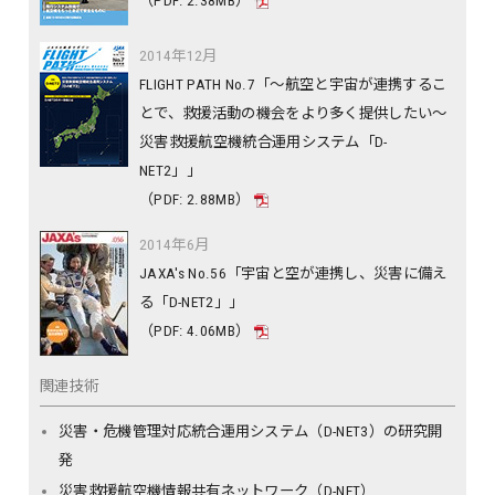
（PDF: 2.38MB）
2014年12月
FLIGHT PATH No.7「～航空と宇宙が連携するこ
とで、救援活動の機会をより多く提供したい～
災害救援航空機統合運用システム「D-
NET2」」
（PDF: 2.88MB）
2014年6月
JAXA's No.56「宇宙と空が連携し、災害に備え
る「D-NET2」」
（PDF: 4.06MB）
関連技術
災害・危機管理対応統合運用システム（D-NET3）の研究開
発
災害救援航空機情報共有ネットワーク（D-NET）