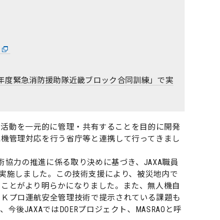
]
年度緊急消防援助隊近畿ブロック合同訓練」で実
関の活動を一元的に管理・共有することを目的に開発
危機管理対応を行う省庁等と連携して行ってきまし
術協力の推進に係る取り決めに基づき、JAXA職員
を実施しました。この技術支援により、被災地内で
ることがより明らかになりました。また、無人機自
。Ｋプロ運航安全管理技術で提示されている課題も
JAXAではDOERプロジェクト、MASRAOと呼