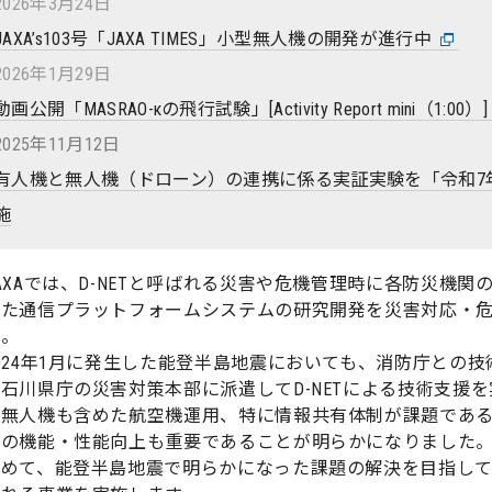
2026年3月24日
JAXA’s103号「JAXA TIMES」小型無人機の開発が進行中
2026年1月29日
動画公開「MASRAO-κの飛行試験」[Activity Report mini（1:00）
2025年11月12日
有人機と無人機（ドローン）の連携に係る実証実験を「令和7
施
AXAでは、D-NETと呼ばれる災害や危機管理時に各防災機
した通信プラットフォームシステムの研究開発を災害対応・
た。
024年1月に発生した能登半島地震においても、消防庁との技
石川県庁の災害対策本部に派遣してD-NETによる技術支援
の無人機も含めた航空機運用、特に情報共有体制が課題であ
体の機能・性能向上も重要であることが明らかになりました
めて、能登半島地震で明らかになった課題の解決を目指して、今後