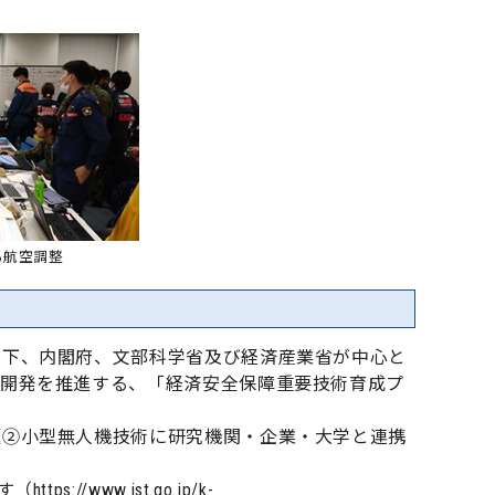
る航空調整
の下、内閣府、文部科学省及び経済産業省が中心と
究開発を推進する、「経済安全保障重要技術育成プ
題②小型無人機技術に研究機関・企業・大学と連携
す（
https://www.jst.go.jp/k-