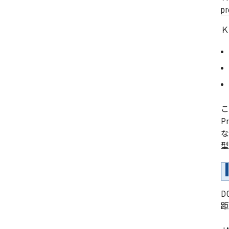
pr
こ
P
型
D