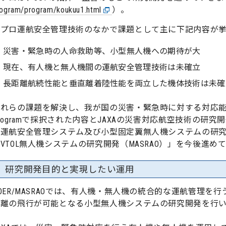
ogram/program/koukuu1.html
）。
Ｋプロ運航安全管理技術のなかで課題として主に下記内容が
災害・緊急時の人命救助等、小型無人機への期待が大
現在、有人機と無人機間の運航安全管理技術は未確立
長距離航続性能と垂直離着陸性能を両立した機体技術は未確
れらの課題を解決し、我が国の災害・緊急時に対する対応能力
rogramで採択された内容とJAXAの災害対応航空技術の
な運航安全管理システム及び小型固定翼無人機システムの研究
VTOL無人機システムの研究開発（MASRAO）」を今後進め
研究開発目的と実現したい運用
OER/MASRAOでは、有人機・無人機の統合的な運航管理
距離の飛行が可能となる小型無人機システムの研究開発を行