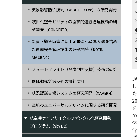
気象影響防御技術（WEATHER-Eye）の研究開発
次世代空モビリティの協調的運航管理技術の研
究開発（CONCERTO）
災害・緊急時等に活用可能な小型無人機を含め
た運航安全管理技術の研究開発（DOER、
MASRAO）
スマートフライト（高度判断支援）技術の研究
J
機体動揺低減技術の飛行実証
状況認識支援システムの研究開発（SAVERH）
2
空旅のユニバーサルデザインに関する研究開発
を
航空機ライフサイクルのデジタル化研究開発
プログラム（Sky DX）
含