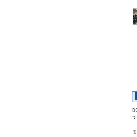
D
で
ま