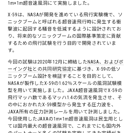
1m×1m超音速風洞にて実施しました。
X-59は、NASAが開発を進めている飛行実験機で、ソ
ニックブームと呼ばれる超音速飛行時に発生する衝
撃波に起因する騒音を低減するように設計されてお
り、将来的なソニックブームの国際基準策定に貢献
するための飛行試験を行う目的で開発されていま
す。
今回の試験は2020年12月に締結した
NASA、およびボ
ーイング社との共同研究協定
に基づき、X-59の低ソ
ニックブーム設計を検証することを目的として、
NASAが製作したX-59の1.62％スケールの風洞試験模
型を用いて実施しました。JAXA超音速風洞でX-59の
飛行マッハ数であるマッハ1.4の気流を発生させ、そ
の中におかれたX-59模型から発生する圧力波を、
JAXA所有の圧力計測レールを用いて計測しました。
今回使用したJAXAの1m×1m超音速風洞は民生用とし
ては国内最大の超音速風洞で、これまでにも国内外