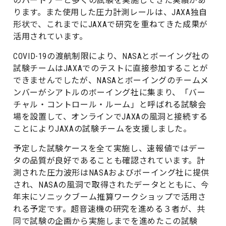
のパートナーと多くの試験を実施してきた実績があ
ります。また使用した圧力計測レールは、JAXA独自
形状で、これまでにJAXAで研究を重ねてきた成果が
活用されています。
COVID-19の渡航制限により、NASAとボーイング社の
試験チームはJAXAでのテストに直接参加することが
できませんでしたが、NASAとボーイングのチームメ
ンバーがシアトルのボーイング社に集まり、「バー
チャル・コントロール・ルーム」と呼ばれる試験会
場を設置して、オンラインでJAXAの風洞と接続する
ことによりJAXAの試験チームを支援しました。
予定した試験ケースを全て実施し、速報値ではデー
タの品質が良好であることも確認されています。計
測された圧力波形はNASAおよびボーイング社に提供
され、NASAの風洞で取得されたデータとともに、今
年末にソニックブーム推算ワークショップで活用さ
れる予定です。超音速機の研究を進める３者が、共
同で試験の企画から実施しまでを進めたこの試験