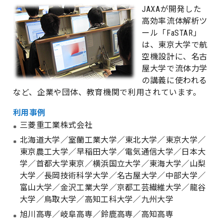
JAXAが開発した
高効率流体解析ツ
ール「FaSTAR」
は、東京大学で航
空機設計に、名古
屋大学で流体力学
の講義に使われる
など、企業や団体、教育機関で利用されています。
利用事例
三菱重工業株式会社
北海道大学／室蘭工業大学／東北大学／東京大学／
東京農工大学／早稲田大学／電気通信大学／日本大
学／首都大学東京／横浜国立大学／東海大学／山梨
大学／長岡技術科学大学／名古屋大学／中部大学／
富山大学／金沢工業大学／京都工芸繊維大学／龍谷
大学／鳥取大学／高知工科大学／九州大学
旭川高専／岐阜高専／鈴鹿高専／高知高専