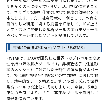
ドリーな解析ツールの構築を目指します。このツー
ルを多くの人に使ってもらい、活用を促進すること
で、さまざまな解析作業の現場で業務の効率化を可
能にします。また、社会貢献の一例として、教育を
目的とした利用に関する覚書を締結して、10以上の
大学・高専に開発した解析ツールの実行モジュール
やパッケージ化したソフトを提供しています。
高速非構造流体解析ソフト「FaSTAR」
FaSTARは、JAXAが開発した世界トップレベルの高速
性を持つ流体解析ツールです。非構造格子（任意形
状のメッシュ）に対応した圧縮性流体解析ソルバー
で、特に航空機や宇宙機などの空力解析に適してお
り、効率的なデータ構造と計算アルゴリズムで世界
最高レベルの高速化に成功しました。今後、収束加
速法の改良により、さらに高速なツールを目指して
開発を進めています。