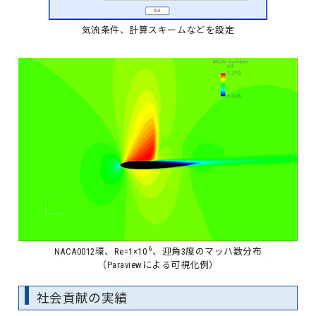
気流条件、計算スキームなどを設定
6
NACA0012環、Re=1×10
、迎角3度のマッハ数分布
（Paraviewによる可視化例）
社会貢献の実績