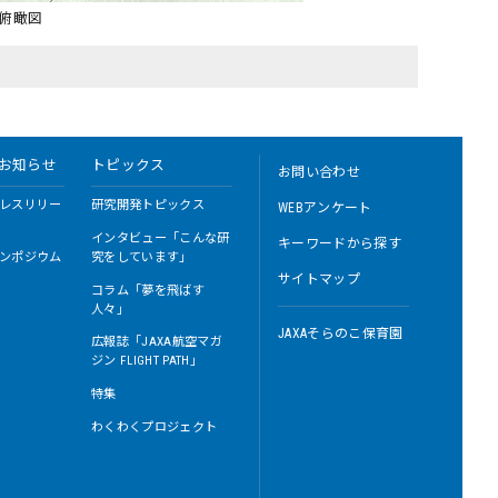
機俯瞰図
お知らせ
トピックス
お問い合わせ
レスリリー
研究開発トピックス
WEBアンケート
インタビュー「こんな研
キーワードから探す
ンポジウム
究をしています」
サイトマップ
コラム「夢を飛ばす
人々」
JAXAそらのこ保育園
広報誌「JAXA航空マガ
ジン FLIGHT PATH」
特集
わくわくプロジェクト