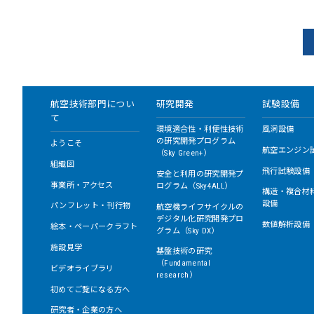
航空技術部門につい
研究開発
試験設備
て
環境適合性・利便性技術
風洞設備
の研究開発プログラム
ようこそ
航空エンジン
（Sky Green+）
組織図
飛行試験設備
安全と利用の研究開発プ
事業所・アクセス
ログラム（Sky4ALL）
構造・複合材
設備
パンフレット・刊行物
航空機ライフサイクルの
デジタル化研究開発プロ
数値解析設備
絵本・ペーパークラフト
グラム（Sky DX）
施設見学
基盤技術の研究
（Fundamental
ビデオライブラリ
research）
初めてご覧になる方へ
研究者・企業の方へ