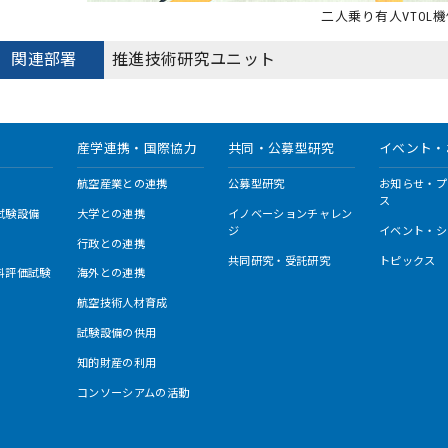
二人乗り有人VTOL
関連部署
推進技術研究ユニット
産学連携・国際協力
共同・公募型研究
イベント・
航空産業との連携
公募型研究
お知らせ・プ
ス
試験設備
大学との連携
イノベーションチャレン
ジ
イベント・シ
行政との連携
共同研究・受託研究
トピックス
料評価試験
海外との連携
航空技術人材育成
試験設備の供用
知的財産の利用
コンソーシアムの活動