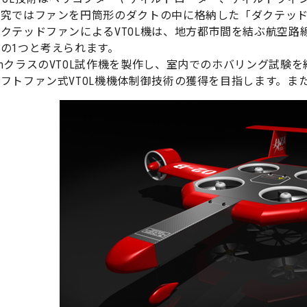
研究ではファンを円筒形のダクトの中に格納した「ダクテッド
クテッドファンによるVTOL機は、地方都市間を結ぶ航空路
の1つと考えられます。
mクラスのVTOL試作機を製作し、室内でのホバリング試験
フトファン式VTOL機機体制御技術の獲得を目指します。ま