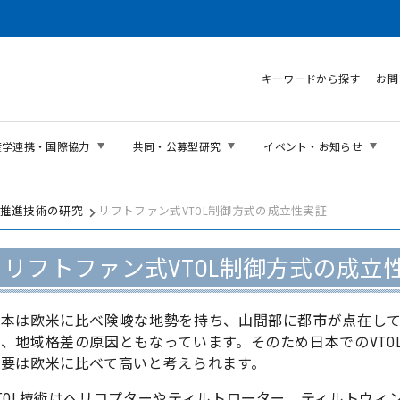
キーワードから探す
お問
産学連携・国際協力
共同・公募型研究
イベント・お知らせ
推進技術の研究
リフトファン式VTOL制御方式の成立性実証
リフトファン式VTOL制御方式の成立
日本は欧米に比べ険峻な地勢を持ち、山間部に都市が点在し
、地域格差の原因ともなっています。そのため日本でのVTOL（Vertica
需要は欧米に比べて高いと考えられます。
VTOL技術はヘリコプターやティルトローター、ティルトウ