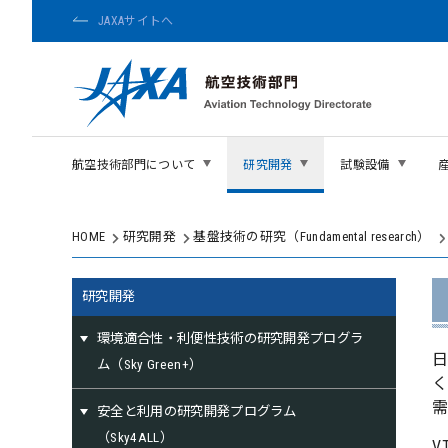
JAXAサイトへ
航空技術部門について
研究開発
試験設備
HOME
研究開発
基盤技術の研究（Fundamental research）
研究開発
環境適合性・利便性技術の研究開発プログラ
ム（Sky Green+）
く
安全と利用の研究開発プログラム
（Sky4ALL）